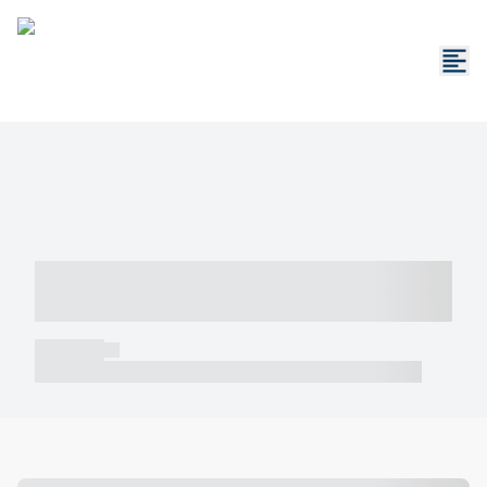
----- ----- -- ------ ---- ---- -- ----- -----
----- --- ------
----- -----
----- ----- -- ------ ---- ---- -- ----- ----- ----- --- ------