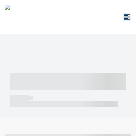
----- ----- -- ------ ---- ---- -- ----- -----
----- --- ------
----- -----
----- ----- -- ------ ---- ---- -- ----- ----- ----- --- ------