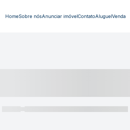
Home
Sobre nós
Anunciar imóvel
Contato
Aluguel
Venda
----- ---- ---- -- ----
----- -----
----- ----- -- ------ ---- ---- -- ----- ----- ----- --- ------