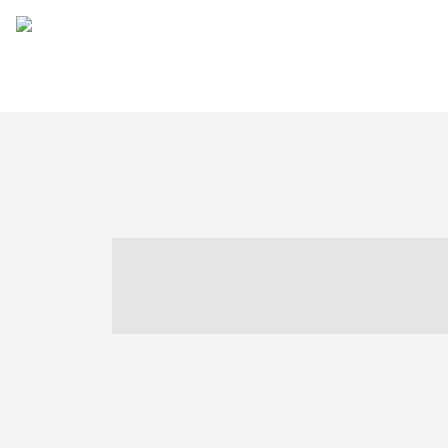
----- ----- -- -
- ------