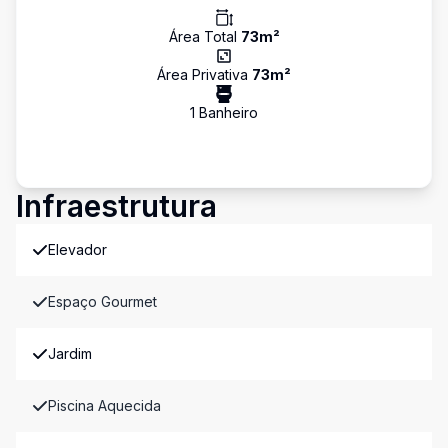
Área Total
73
m²
Área Privativa
73
m²
1
Banheiro
Infraestrutura
Elevador
Espaço Gourmet
Jardim
Piscina Aquecida