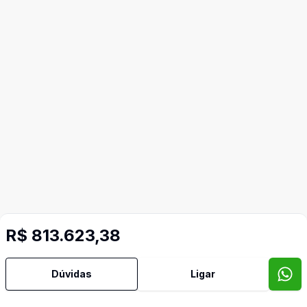
R$ 813.623,38
Video do imóvel
Dúvidas
Ligar