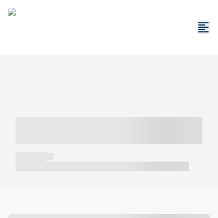
----- ----- -- ------ ---- ---- -- ----- -----
----- --- ------
----- -----
----- ----- -- ------ ---- ---- -- ----- ----- ----- --- ------