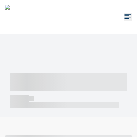
----- ----- -- ------ ---- ---- -- ----- -----
----- --- ------
----- -----
----- ----- -- ------ ---- ---- -- ----- ----- ----- --- ------