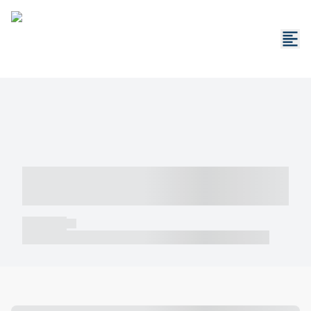
----- ----- -- ------ ---- ---- -- ----- -----
----- --- ------
----- -----
----- ----- -- ------ ---- ---- -- ----- ----- ----- --- ------