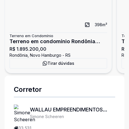
398
m²
Terreno em Condomínio
Ter
Terreno em condomínio Rondônia
Te
R$ 1.895.200,00
R$ 
Novo Hamburgo
No
Rondônia, Novo Hamburgo - RS
Ron
Tirar dúvidas
Corretor
WALLAU EMPREENDIMENTOS
Simone Scheeren
IMOBILIÁRIOS
33.531