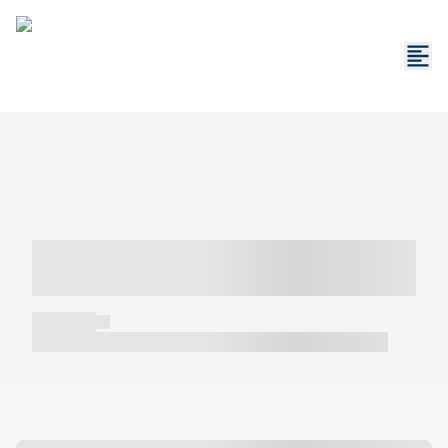
----- ----- -- ------ ---- ---- -- ----- -----
----- --- ------
----- -----
----- ----- -- ------ ---- ---- -- ----- ----- ----- --- ------