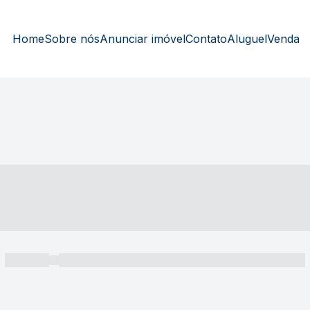
Home
Sobre nós
Anunciar imóvel
Contato
Aluguel
Venda
----- ---- ---- -- ----
----- -----
----- ----- -- ------ ---- ---- -- ----- ----- ----- --- ------