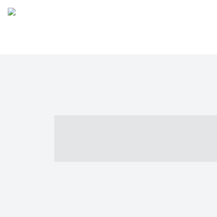
----- ----- -- -
- ------