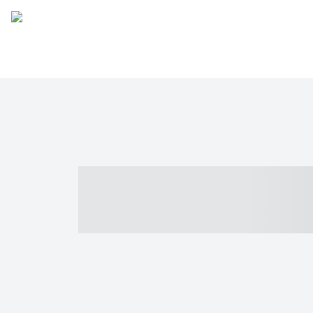
----- ----- -- -
- ------