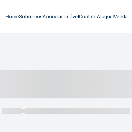
Home
Sobre nós
Anunciar imóvel
Contato
Aluguel
Venda
----- ---- ---- -- ----
----- -----
----- ----- -- ------ ---- ---- -- ----- ----- ----- --- ------