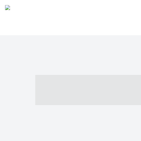
----- ----- -- -
- ------