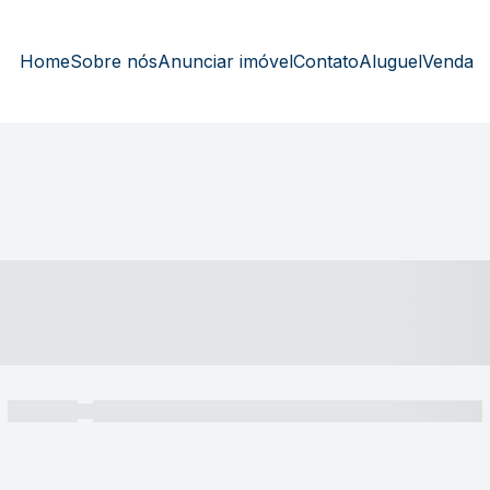
Home
Sobre nós
Anunciar imóvel
Contato
Aluguel
Venda
----- ---- ---- -- ----
----- -----
----- ----- -- ------ ---- ---- -- ----- ----- ----- --- ------