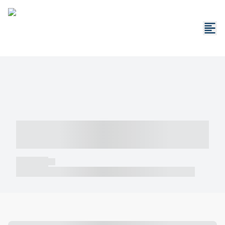
----- ----- -- ------ ---- ---- -- ----- -----
----- --- ------
----- -----
----- ----- -- ------ ---- ---- -- ----- ----- ----- --- ------