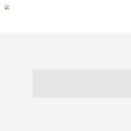
----- ----- -- -
- ------