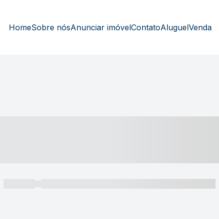
Home
Sobre nós
Anunciar imóvel
Contato
Aluguel
Venda
----- ---- ---- -- ----
----- -----
----- ----- -- ------ ---- ---- -- ----- ----- ----- --- ------