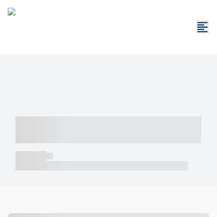
----- ----- -- ------ ---- ---- -- ----- -----
----- --- ------
----- -----
----- ----- -- ------ ---- ---- -- ----- ----- ----- --- ------