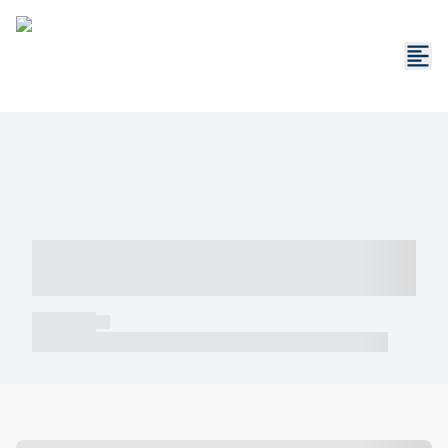
----- ----- -- ------ ---- ---- -- ----- -----
----- --- ------
----- -----
----- ----- -- ------ ---- ---- -- ----- ----- ----- --- ------