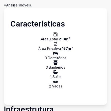
*Analisa imóveis.
Características
Área Total
218
m²
Área Privativa
157
m²
3
Dormitório
s
3
Banheiro
s
1
Suíte
2
Vaga
s
Infraestrutura