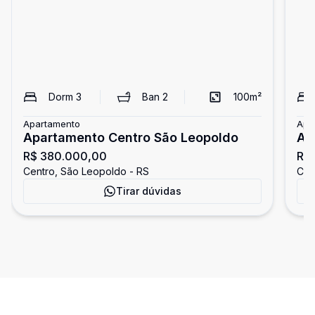
Dorm
3
Ban
2
100
m²
Apartamento
Apa
Apartamento Centro São Leopoldo
Ap
R$ 380.000,00
R$ 
Centro, São Leopoldo - RS
Cen
Tirar dúvidas