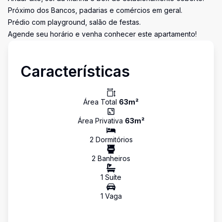
Próximo dos Bancos, padarias e comércios em geral.
Prédio com playground, salão de festas.
Agende seu horário e venha conhecer este apartamento!
Características
Área Total
63
m²
Área Privativa
63
m²
2
Dormitório
s
2
Banheiro
s
1
Suíte
1
Vaga