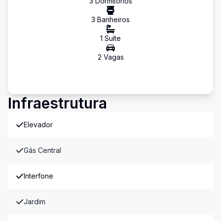
3
Dormitório
s
3
Banheiro
s
1
Suíte
2
Vaga
s
Infraestrutura
Elevador
Gás Central
Interfone
Jardim