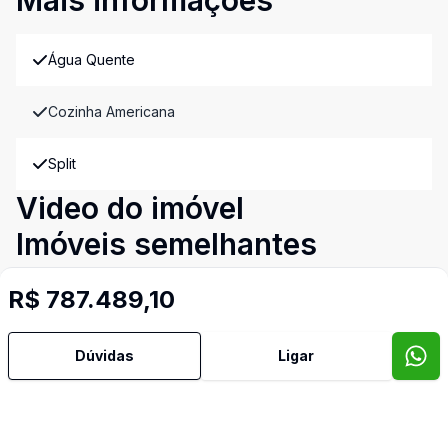
Água Quente
Cozinha Americana
Split
Video do imóvel
Imóveis semelhantes
Confira imóveis semelhantes
R$ 787.489,10
Dúvidas
Ligar
Cód:
11118
Comparar
Có