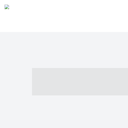
----- ----- -- -
- ------