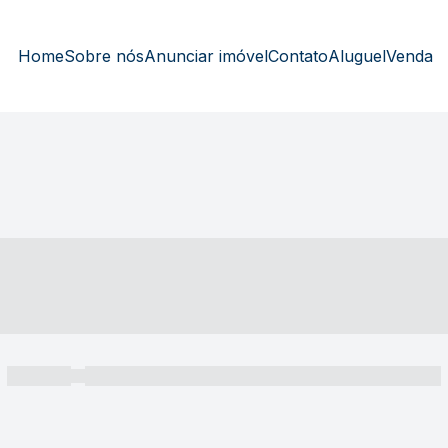
Home
Sobre nós
Anunciar imóvel
Contato
Aluguel
Venda
----- ---- ---- -- ----
----- -----
----- ----- -- ------ ---- ---- -- ----- ----- ----- --- ------