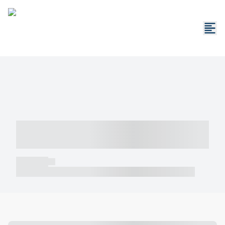
----- ----- -- ------ ---- ---- -- ----- -----
----- --- ------
----- -----
----- ----- -- ------ ---- ---- -- ----- ----- ----- --- ------