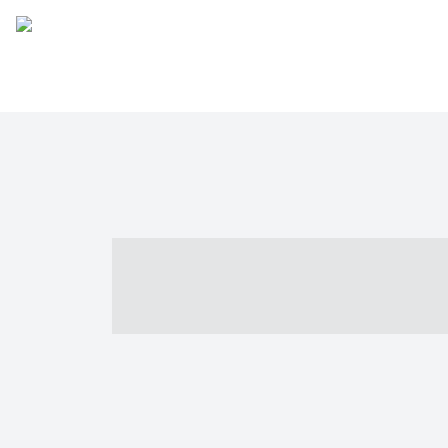
----- ----- -- -
- ------