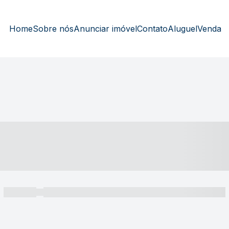
Home
Sobre nós
Anunciar imóvel
Contato
Aluguel
Venda
----- ---- ---- -- ----
----- -----
----- ----- -- ------ ---- ---- -- ----- ----- ----- --- ------