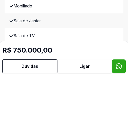
Mobiliado
Sala de Jantar
Sala de TV
Video do imóvel
R$ 750.000,00
Imóveis semelhantes
Dúvidas
Ligar
Confira imóveis semelhantes
Cód:
4120
Comparar
Có