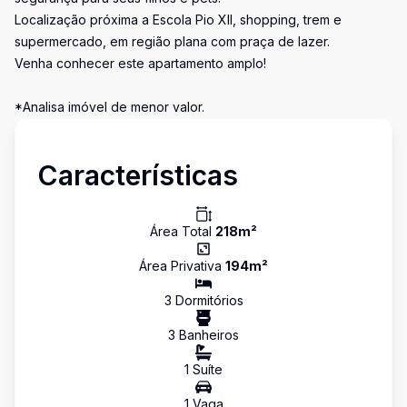
Localização próxima a Escola Pio XII, shopping, trem e
supermercado, em região plana com praça de lazer.
Venha conhecer este apartamento amplo!
*Analisa imóvel de menor valor.
Características
Área Total
218
m²
Área Privativa
194
m²
3
Dormitório
s
3
Banheiro
s
1
Suíte
1
Vaga