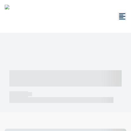
----- ----- -- ------ ---- ---- -- ----- -----
----- --- ------
----- -----
----- ----- -- ------ ---- ---- -- ----- ----- ----- --- ------