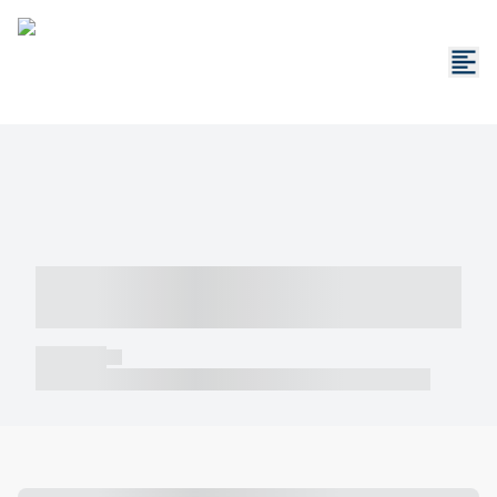
----- ----- -- ------ ---- ---- -- ----- -----
----- --- ------
----- -----
----- ----- -- ------ ---- ---- -- ----- ----- ----- --- ------