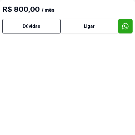
R$ 800,00
/ mês
Cód:
8629
Comparar
Dúvidas
Ligar
Dorm
2
Ban
1
45
m²
Apartamento