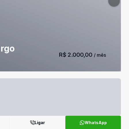
urgo
R$ 2.000,00
/ mês
Ligar
WhatsApp