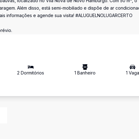
auvas, localizado no Vila Nova de Novo Hamburgo. Com 50 m², o
garagem. Além disso, está semi-mobiliado e dispõe de ar condiciona
ite mais informações e agende sua visita! #ALUGUELNOLUGARCERTO
révio.
2
Dormitório
s
1
Banheiro
1
Vag