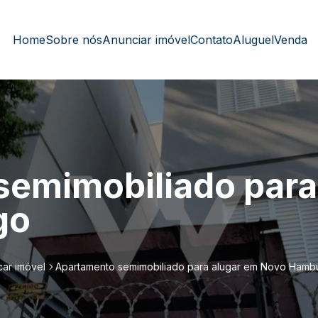
Home
Sobre nós
Anunciar imóvel
Contato
Aluguel
Venda
emimobiliado para
go
car imóvel
Apartamento semimobiliado para alugar em Novo Hamb