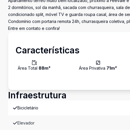
Apartamento térreo muito bem localizado, próximo à Feevale e
2 dormitórios, sol da manhã, sacada com churrasqueira, sala de 
condicionado split, móvel TV e guarda roupa casal, área de se
Condomínio com portaria remota 24h, churrasqueira coletiva,
Entre em contato e confira!
Características
Área Total
88
m²
Área Privativa
71
m²
Infraestrutura
Bicicletário
Elevador