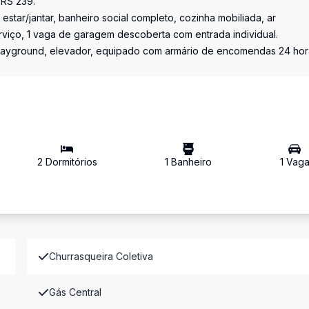
 RS 239.
estar/jantar, banheiro social completo, cozinha mobiliada, ar
rviço, 1 vaga de garagem descoberta com entrada individual.
 playground, elevador, equipado com armário de encomendas 24 hor
2
Dormitório
s
1
Banheiro
1
Vag
Churrasqueira Coletiva
Gás Central