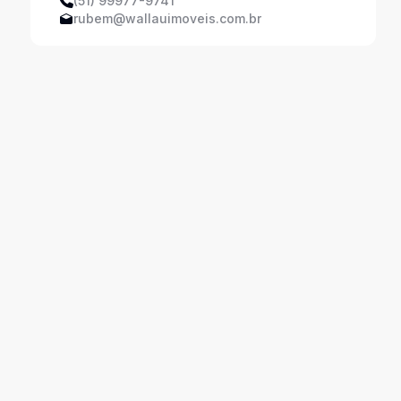
(51) 99977-9741
rubem@wallauimoveis.com.br