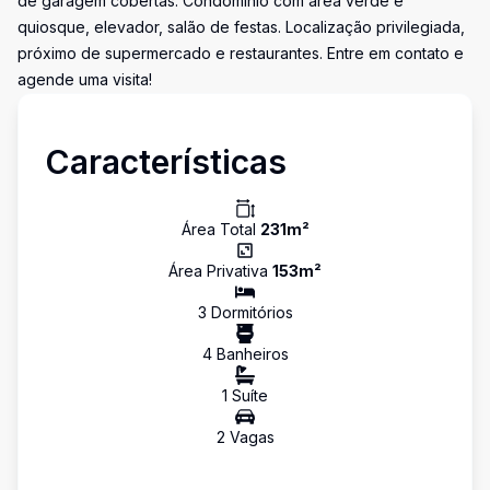
de garagem cobertas. Condomínio com área verde e
quiosque, elevador, salão de festas. Localização privilegiada,
próximo de supermercado e restaurantes. Entre em contato e
agende uma visita!
Características
Área Total
231
m²
Área Privativa
153
m²
3
Dormitório
s
4
Banheiro
s
1
Suíte
2
Vaga
s