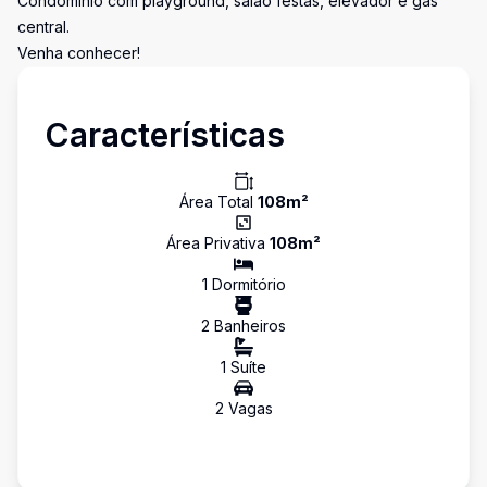
Condomínio com playground, salão festas, elevador e gás
central.
Venha conhecer!
Características
Área Total
108
m²
Área Privativa
108
m²
1
Dormitório
2
Banheiro
s
1
Suíte
2
Vaga
s