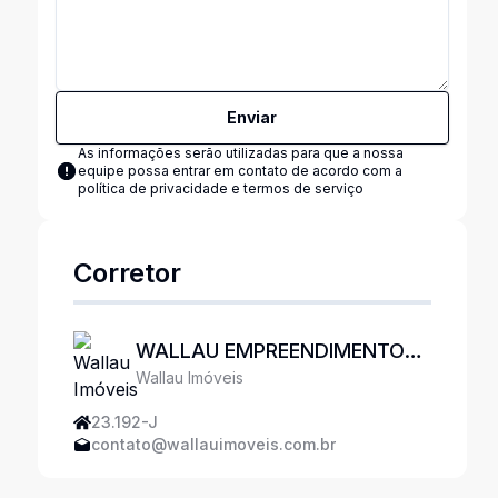
Enviar
As informações serão utilizadas para que a nossa
equipe possa entrar em contato de acordo com a
política de privacidade e termos de serviço
Corretor
WALLAU EMPREENDIMENTOS
Wallau Imóveis
IMOBILIÁRIOS
23.192-J
contato@wallauimoveis.com.br