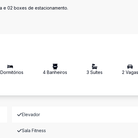
ra e 02 boxes de estacionamento.
Dormitório
s
4
Banheiro
s
3
Suíte
s
2
Vaga
Elevador
Sala Fitness