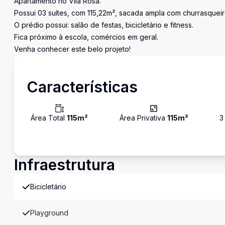
Apartamento no Vila Rosa.
Possui 03 suítes, com 115,22m², sacada ampla com churrasquei
O prédio possui: salão de festas, bicicletário e fitness.
Fica próximo à escola, comércios em geral.
Venha conhecer este belo projeto!
Características
Área Total
115
m²
Área Privativa
115
m²
3
Infraestrutura
Bicicletário
Playground