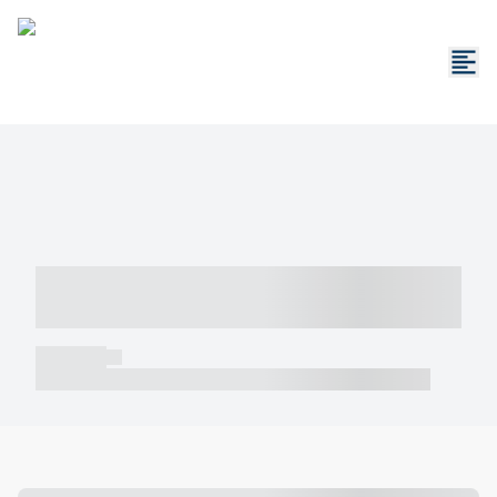
----- ----- -- ------ ---- ---- -- ----- -----
----- --- ------
----- -----
----- ----- -- ------ ---- ---- -- ----- ----- ----- --- ------