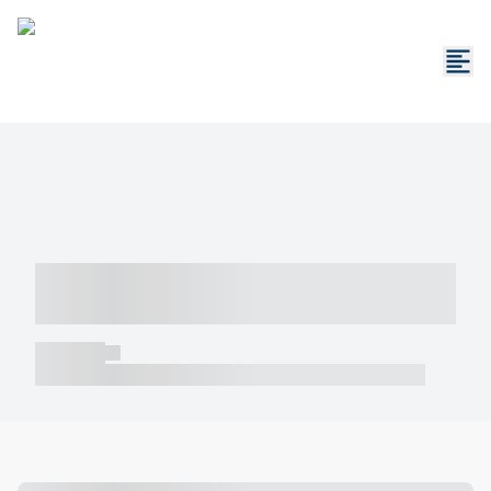
----- ----- -- ------ ---- ---- -- ----- -----
----- --- ------
----- -----
----- ----- -- ------ ---- ---- -- ----- ----- ----- --- ------