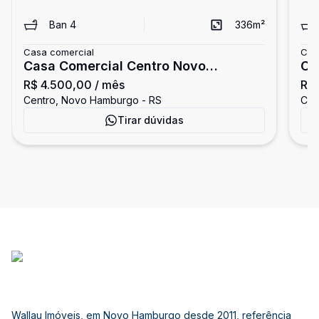
Ban
4
336
m²
Casa comercial
Cas
Casa Comercial Centro Novo
Ca
R$ 4.500,00
/ mês
R$ 
Hamburgo
Ha
Centro, Novo Hamburgo - RS
Cen
Tirar dúvidas
Wallau Imóveis, em Novo Hamburgo desde 2011, referência