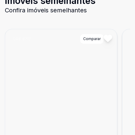
Imóveis semelhantes
Confira imóveis semelhantes
Cód:
6712
Comparar
Có