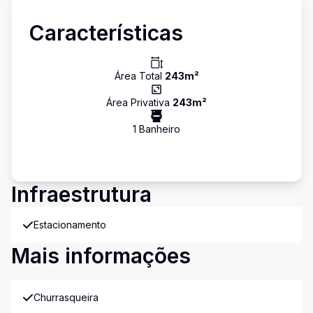
Características
Área Total
243
m²
Área Privativa
243
m²
1
Banheiro
Infraestrutura
Estacionamento
Mais informações
Churrasqueira