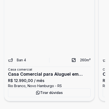
Ban
4
260
m²
Casa comercial
Cas
Casa Comercial para Aluguel em
Ca
R$ 12.990,00
/ mês
R$ 
Novo Hamburgo
No
Rio Branco, Novo Hamburgo - RS
Rio
Tirar dúvidas