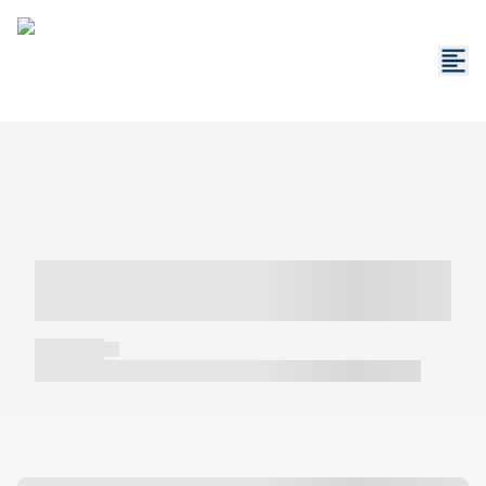
----- ----- -- ------ ---- ---- -- ----- -----
----- --- ------
----- -----
----- ----- -- ------ ---- ---- -- ----- ----- ----- --- ------