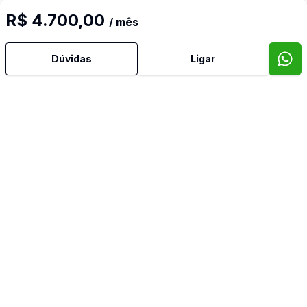
R$ 4.700,00
/ mês
Ar Condicionado
Dúvidas
Ligar
Área de Serviço
Banheiro Social
Churrasqueira
Cozinha
Quintal
Sacada
Sala de Jantar