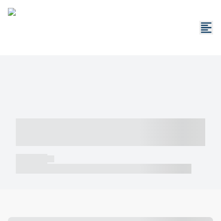
----- ----- -- ------ ---- ---- -- ----- -----
----- --- ------
----- -----
----- ----- -- ------ ---- ---- -- ----- ----- ----- --- ------