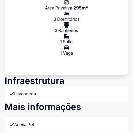
Área Privativa
295
m²
3
Dormitório
s
3
Banheiro
s
1
Suíte
1
Vaga
Infraestrutura
Lavanderia
Mais informações
Aceita Pet