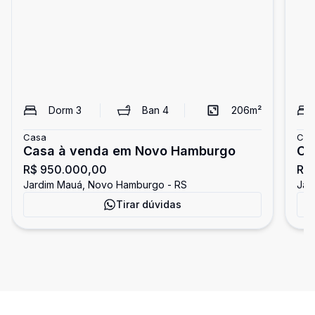
Dorm
3
Ban
4
206
m²
Casa
Cas
Casa à venda em Novo Hamburgo
Ca
R$ 950.000,00
R$ 
Jardim Mauá, Novo Hamburgo - RS
Jar
Tirar dúvidas