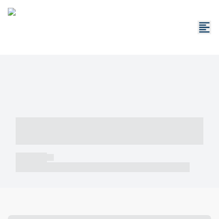
----- ----- -- ------ ---- ---- -- ----- -----
----- --- ------
----- -----
----- ----- -- ------ ---- ---- -- ----- ----- ----- --- ------