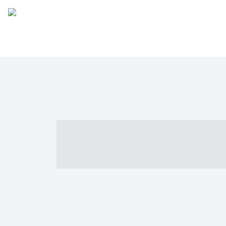
----- ----- -- -
- ------