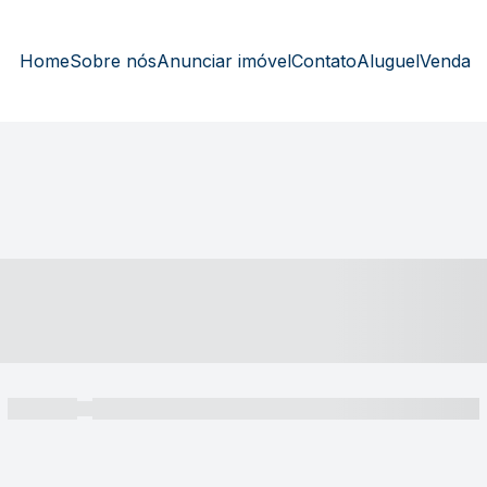
Home
Sobre nós
Anunciar imóvel
Contato
Aluguel
Venda
----- ---- ---- -- ----
----- -----
----- ----- -- ------ ---- ---- -- ----- ----- ----- --- ------