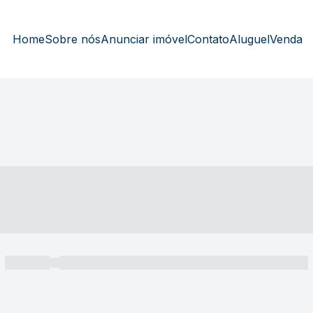
Home
Sobre nós
Anunciar imóvel
Contato
Aluguel
Venda
----- ---- ---- -- ----
----- -----
----- ----- -- ------ ---- ---- -- ----- ----- ----- --- ------