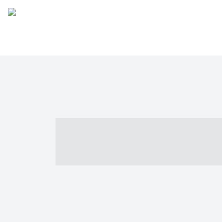
----- ----- -- -
- ------