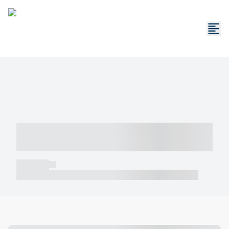
----- ----- -- ------ ---- ---- -- ----- -----
----- --- ------
----- -----
----- ----- -- ------ ---- ---- -- ----- ----- ----- --- ------