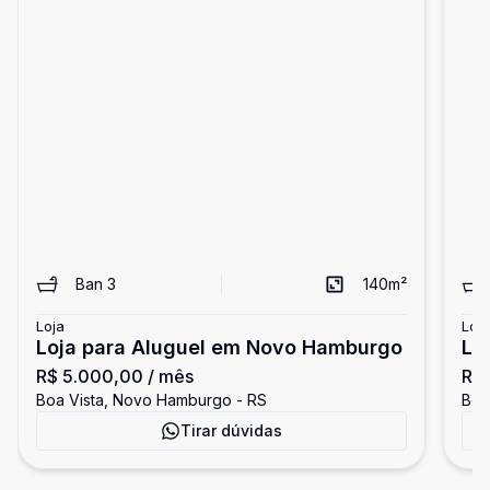
Ban
3
140
m²
Loja
Loja
Loja para Aluguel em Novo Hamburgo
Lo
R$ 5.000,00
/ mês
R$
Boa Vista, Novo Hamburgo - RS
Boa
Tirar dúvidas