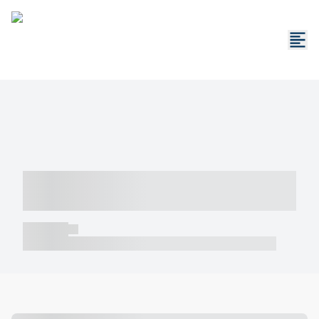
----- ----- -- ------ ---- ---- -- ----- -----
----- --- ------
----- -----
----- ----- -- ------ ---- ---- -- ----- ----- ----- --- ------