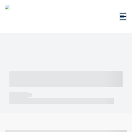
----- ----- -- ------ ---- ---- -- ----- -----
----- --- ------
----- -----
----- ----- -- ------ ---- ---- -- ----- ----- ----- --- ------