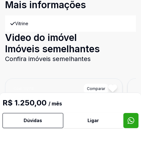
Mais informações
Vitrine
Video do imóvel
Imóveis semelhantes
Confira imóveis semelhantes
Cód:
11278
Comparar
Có
R$ 1.250,00
/ mês
Dúvidas
Ligar