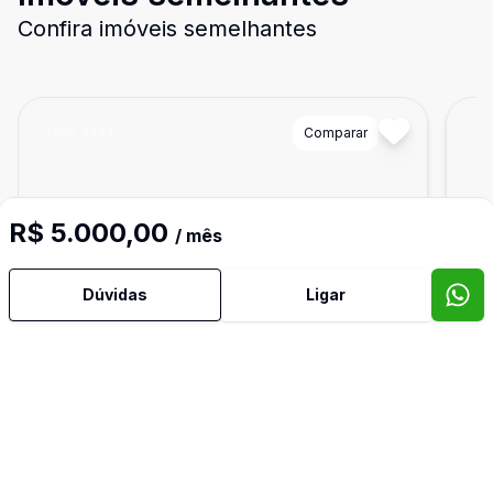
Confira imóveis semelhantes
Cód:
7471
Comparar
Có
R$ 5.000,00
/ mês
Dúvidas
Ligar