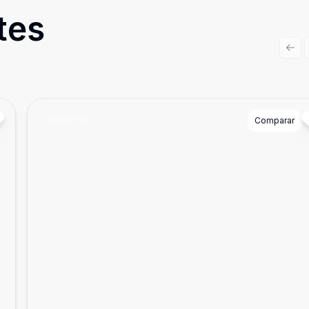
tes
Prev
Cód:
6733
Comparar