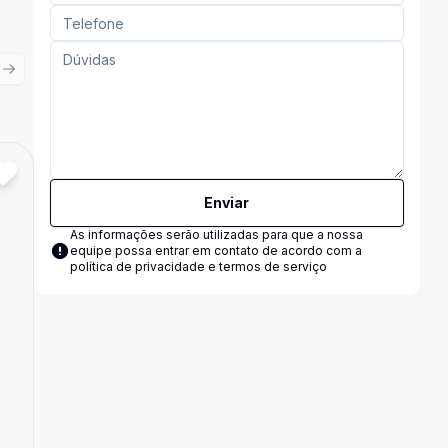
ious slide
Next slide
Cód:
9170
Comparar
Enviar
As informações serão utilizadas para que a nossa
equipe possa entrar em contato de acordo com a
política de privacidade e termos de serviço