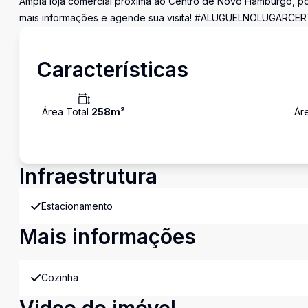
Ampla loja comercial próxima ao Centro de Novo Hamburgo, possu
mais informações e agende sua visita! #ALUGUELNOLUGARCE
Características
Área Total
258
m²
Ár
Infraestrutura
Estacionamento
Mais informações
Cozinha