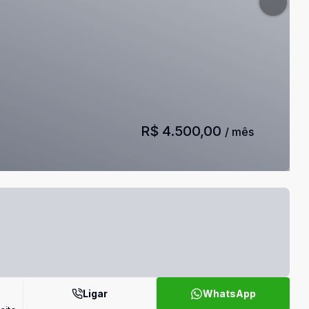
R$ 4.500,00
/ mês
Ligar
WhatsApp