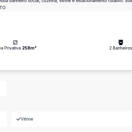
i banheiro social, cozinha, vitrine e estacionamento rotativo. Soli
RTO
ea Privativa
258
m²
2
Banheiro
Vitrine